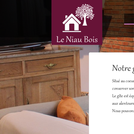
Le Niau Bois
Notre 
Situé au coeu
conserver son
Le gîte est éq
aux alentours
Nous pouvons 