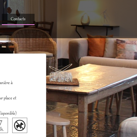
Contacts
anière à
ur place et
isponible)