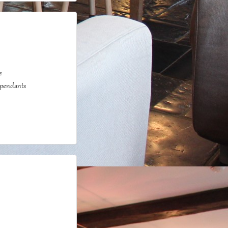
e
épendants